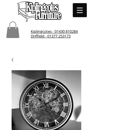
Kiplingcotes - 01430 810284
Driffield - 01377 253173